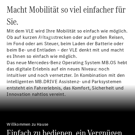
Macht Mobilität so viel einfacher für
Sie.
Mit dem VLE wird Ihre Mobilität so einfach wie möglich.
Ob auf kurzen Alltagsstrecken oder auf großen Reisen,
Kaufen
im Fond oder am Steuer, beim Laden der Batterie oder
beim Be- und Entladen – der VLE denkt mit und macht
es Ihnen so einfach wie möglich.
Das neue Mercedes-Benz Operating System MB.OS hebt
das digitale Erlebnis auf ein neues Niveau: noch
intuitiver und noch vernetzter. In Kombination mit den
intelligenten MB.DRIVE Assistenz- und Parksystemen
Übersicht
entsteht ein Fahrerlebnis, das Komfort, Sicherheit und
Modellübersicht
Innovation nahtlos vereint.
Konfigurator
Probefahrt
buchen
Online
Store
Willkommen zu Hause
Einfach zu bedienen, ein Vergnügen
Gebrauchtwagen