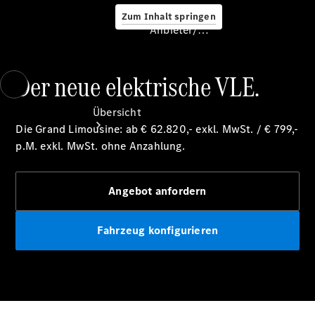
Zum Inhalt springen
Anbieter/Datenschutz
Der neue elektrische VLE.
Anbieter/Datenschutz
Übersicht
Die Grand Limousine: ab € 62.820,- exkl. MwSt. / € 799,-
p.M. exkl. MwSt. ohne
Anzahlung.
Angebot anfordern
Startseite
Fahrzeug konfigurieren
Kontakt
Standortsuche