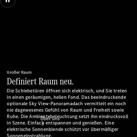
Reifen, Teile
& Zubehör
Garantie
Pannen- &
Unfallhilfe
00:00 / 00:00
Digitale
Extras
Betriebsanleitungen
Rückrufe
Großer Raum
Definiert Raum neu.
Die Schiebetüren öffnen sich elektrisch, und Sie treten
in einen geräumigen, hellen Fond. Das beeindruckende
optionale Sky View-Panoramadach vermittelt ein noch
nie dagewesenes Gefühl von Raum und Freiheit sowie
Ruhe. Die Ambientebeleuchtung setzt ihn eindrucksvoll
Über uns
in Szene. Einfach entspannen und genießen. Eine
elektrische Sonnenblende schützt vor übermäßiger
Sonneneinstrahlung.