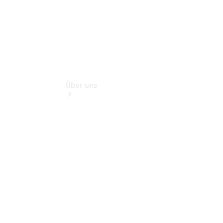
Über uns
Übersicht
Ansprechpartner
Kontaktformular